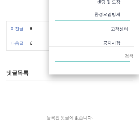
샌딩 및 도장
목록
환경오염방제
이전글
8
24.08.06
고객센터
공지사항
다음글
6
24.08.06
자료실
검색
댓글목록
등록된 댓글이 없습니다.