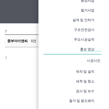
환경사업
철거사업
설계 및 인허가
구조안전검사
7
주요시공실적
중부아이앤씨
0건
665회
24-08-06 16:37
홍보 영상
7
시공사진
제작 및 설치
세척 및 청소
검사 및 보수
철거 및 용도폐지