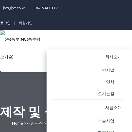
jbtt@jbtt.co.kr
042-534-0119
로그인
회원가입
회사소개
인사말
연혁
오시는길
사업소개
제작 및 설치
기술사업
Home >시공사진 >제작 및 설치