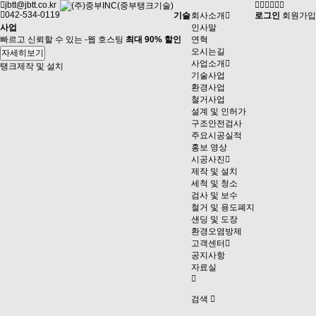
jbtt@jbtt.co.kr
042-534-0119
기술
회사소개
로그인
회원가입
사업
인사말
빠르고 신뢰할 수 있는 -웹 호스팅
최대 90% 할인
연혁
오시는길
자세히보기
사업소개
탱크제작 및 설치
기술사업
환경사업
철거사업
설계 및 인허가
구조안전검사
주요시공실적
홍보 영상
시공사진
제작 및 설치
세척 및 청소
검사 및 보수
철거 및 용도폐지
샌딩 및 도장
환경오염방제
고객센터
공지사항
자료실
검색