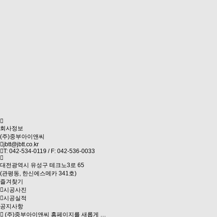
회사정보
(주)중부아이앤씨
jbtt@jbtt.co.kr
T: 042-534-0119 / F: 042-536-0033
대전광역시 유성구 테크노3로 65
(관평동, 한신에스메카 341호)
즐겨찾기
시공사진
시공실적
공지사항
(주)중부아이앤씨 홈페이지를 새롭게 …