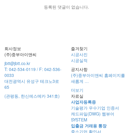
등록된 댓글이 없습니다.
회사정보
즐겨찾기
(주)중부아이앤씨
시공사진
시공실적
jbtt@jbtt.co.kr
T: 042-534-0119 / F: 042-536-
공지사항
0033
(주)중부아이앤씨 홈페이지를
대전광역시 유성구 테크노3로
새롭게 …
65
더보기
(관평동, 한신에스메카 341호)
자료실
사업자등록증
기술평가 우수기업 인증서
캐드파일(DWG) 웹뷰어
SYSTEM
입출금 거래용 통장
중소기업 확인서